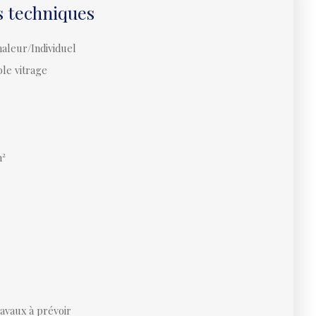
s techniques
aleur/Individuel
le vitrage
²
ravaux à prévoir