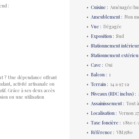
end :
Cuisine
:
Aménagée/In
Ameublement
:
Non m
Vue
:
Dégagée
Exposition
:
Sud
Stationnement intérieu
Stationnement extérieu
Cave
:
Oui
Balcon
:
1
ut ? Une dépendance offrant
dant, activité artisanale ou
Terrain
:
14 a 97 ca
atif. Grâce à ses deux accès
Niveaux (RDC inclus)
:
ion ou une utilisation
Assainissement
:
Tout à
Localisation
:
Vernon 2
Taxe foncière
:
1 850
€ /
Référence
:
VM2580