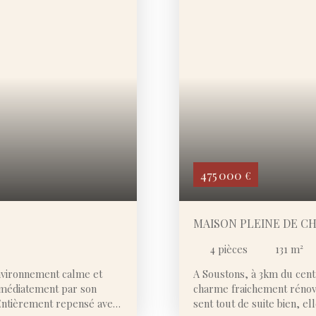
iterez d’un carport
pour profiter pleinement 
uverte idéale pour les
renforcer le confort et l’
hauteur, parfait pour un
rénovation sont à prévoir,
nt sont à prévoir, laissant
valoriser pleinement le po
de valorisation, dans un
réunissant emplacement, ca
, idéale pour une
afin de vous renseigner s
entiel et qualité de vie.
475 000
€
MAISON PLEINE DE C
4
pièces
131
m²
environnement calme et
A Soustons, à 3km du centr
immédiatement par son
charme fraichement rénové
 Entièrement repensé avec
sent tout de suite bien, 