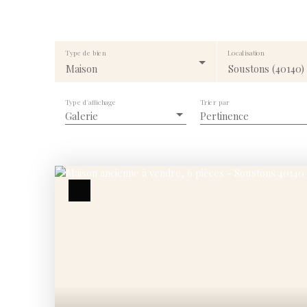
Type de bien
Localisation
Maison
Soustons (40140)
Type d'affichage
Trier par
Galerie
Pertinence