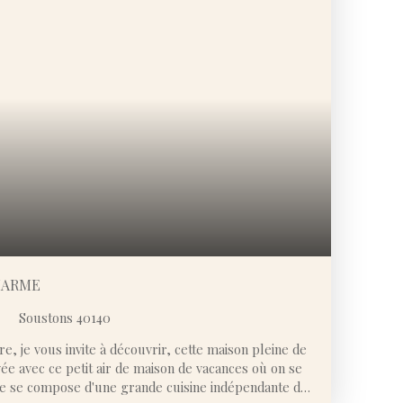
des beaux jours. La présence d’un forage vient
autonomie pour l’entretien du jardin. Des travaux de
 laissant libre cours à vos envies pour moderniser et
tentiel du bien. Un bien rare sur le secteur,
lme et potentiel. Je reste à votre disposition 7J/7J
ur ce bien
HARME
Soustons 40140
e, je vous invite à découvrir, cette maison pleine de
e avec ce petit air de maison de vacances où on se
elle se compose d'une grande cuisine indépendante de