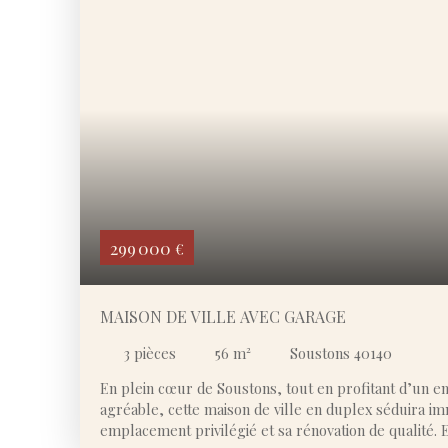
possibilités d’aménagement. À l’extérieur, vous prof
pouvant accueillir deux véhicules, d’une terrasse co
beaux jours, ainsi que d’un sous-sol avec une belle 
atelier ou du stockage. Des travaux de rafraîchisseme
place à une belle opportunité de personnalisation et 
cadre recherché. Une maison aux volumes généreux
résidence principale ou secondaire, alliant calme, pot
299 000
€
MAISON DE VILLE AVEC GARAGE
3
pièces
56
m²
Soustons 40140
En plein cœur de Soustons, tout en profitant d’un 
agréable, cette maison de ville en duplex séduira 
emplacement privilégié et sa rénovation de qualité.