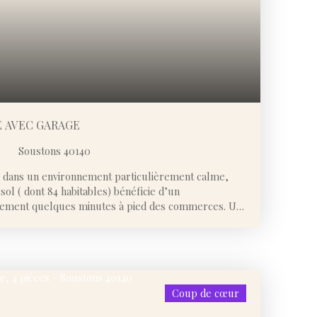
E AVEC GARAGE
Soustons 40140
, dans un environnement particulièrement calme,
sol ( dont 84 habitables) bénéficie d’un
lement quelques minutes à pied des commerces. Un
ier tranquillité et praticité au quotidien. La maison
lle pièce de vie lumineuse, agréable et conviviale,
 indépendante. L’espace nuit propose trois
 ainsi qu’un WC séparé. Le grand garage constitue
de nombreuses possibilités d’aménagement selon vos
Coup de cœur
er ou transformation en espace complémentaire. À
iscinable permet d’envisager de beaux aménagements