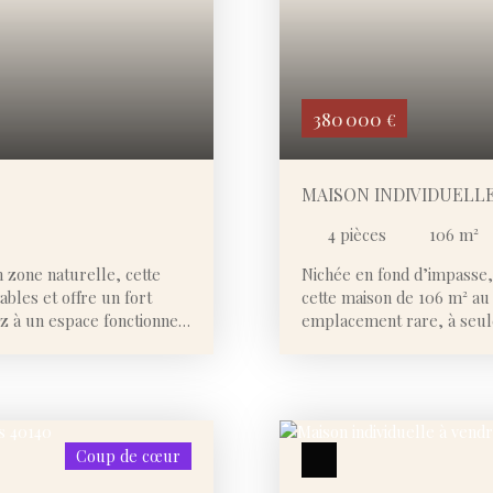
380 000
€
MAISON INDIVIDUELL
4
pièces
106
m²
 zone naturelle, cette
Nichée en fond d’impasse
bles et offre un fort
cette maison de 106 m² au 
z à un espace fonctionnel
emplacement rare, à seu
vec WC. La pièce de vie,
cadre de vie idéal pour all
r ouvert sur la cuisine,
s’organise autour d’une be
ez-de-chaussée propose
complétée par une cuisine
alle d’eau, ainsi qu’une
chambres, une salle d’eau
plain-pied confortable. À
un véritable atout, avec 
Coup de cœur
néficiant d’une belle
besoins : stockage, ateli
es et de nombreuses
l’extérieur, le terrain p