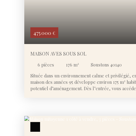
475 000
€
MAISON AVES SOUS SOL
6
pièces
176
m²
Soustons 40140
Située dans un environnement calme et privilégié, en
maison des années 95 développe environ 175 m² habita
potentiel d’aménagement. Dès l’entrée, vous accéde
comprenant une buanderie ainsi qu’une salle d’eau a
spacieuse et lumineuse, se compose d’un salon-séjou
formant un ensemble convivial et chaleureux. Le r
également trois chambres, dont une avec sa propre s
seconde salle d’eau avec WC, permettant une vie de 
l’étage, un palier dessert deux grandes chambres bé
hauteur sous plafond, offrant des volumes agréabl