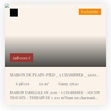
Gasny (27620)
Exclusivité
Budget max (€)
Surface min (m²)
Rechercher
298 000
€
MAISON DE PLAIN-PIED _ 5 CHAMBRES _ 1200
M² DE TERRAIN
6
pièces
111
m²
Gasny 27620
MAISON FAMILIALE DE 2016 – 5 CHAMBRES – AUCUN
TRAVAUX – TERRAIN DE 1 200 m²Dans un charmant
village du Vexin, à 4 km de Gasny. Maison plain-pied
construite en 2016, offrant un excellent état général et