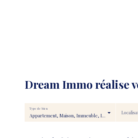
Dream Immo
réalise 
Type de bien
Localisa
Appartement, Maison, Immeuble, Immobilier Pro, Fonds de commerce, Transmission d'entreprise, Droit au bail, Stationnement, Terrain