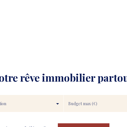
votre rêve immobilier parto
tion
Budget max (€)