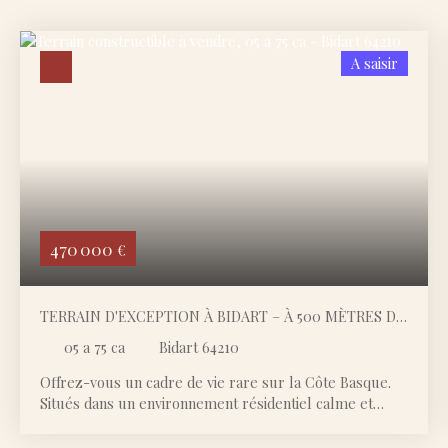
A saisir
470 000
€
TERRAIN D'EXCEPTION À BIDART – À 500 MÈTRES DE
LA PLAGE DE L'UHABIA
05 a 75 ca
Bidart 64210
Offrez-vous un cadre de vie rare sur la Côte Basque.
Situés dans un environnement résidentiel calme et
verdoyant, ce terrain à bâtir de 575 m2 bénéficie d'un
emplacement privilégié à seulement 500 mètres de la