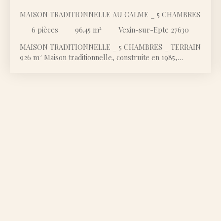
MAISON TRADITIONNELLE AU CALME _ 5 CHAMBRES
6
pièces
96.45
m²
Vexin-sur-Epte 27630
MAISON TRADITIONNELLE _ 5 CHAMBRES _ TERRAIN
926 m² Maison traditionnelle, construite en 1985,
implantée sur un terrain clos de 926 m², dans un cadre
verdoyant, calme et très agréable, typique de la
campagne du Vexin, au-dessus de Gasny et à proximité
de Fourges. Rez-de-chaussée : séjour, cuisine
indépendante (à refaire), salle de bain, toilette séparé,
2 chambres. Étage : 3 chambres. Sous-sol total : cave,
buanderie, garage. Terrasse extérieure
Rafraîchissement et quelques travaux de rénovation
sont à prévoir, notamment au niveau de la salle de
bains et de la cuisine. Eventuellement créer une salle
d'eau supplémentaire à l'étage, selon les besoins.
Plancher bois à l'étage. Stationnement extérieur
possible pour une à deux voitures et deux dans le
sous-sol. À la campagne, au calme, tout en restant à
proximité des commodités : à seulement 2 km de