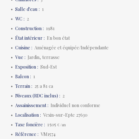
Salle d'eau
:
1
WC
:
2
Construction
:
1981
État intérieur
:
En bon état
Cuisine
:
Aménagée et équipée/Indépendante
Vue
:
Jardin, terrasse
Exposition
:
Sud-Est
Balcon
:
1
Terrain
:
25 a 81 ca
Niveaux (RDC inclus)
:
2
Assainissement
:
Individuel non conforme
Localisation
:
Vexin-sur-Epte 27630
Taxe foncière
:
1 505
€ /an
Référence
:
VM1574