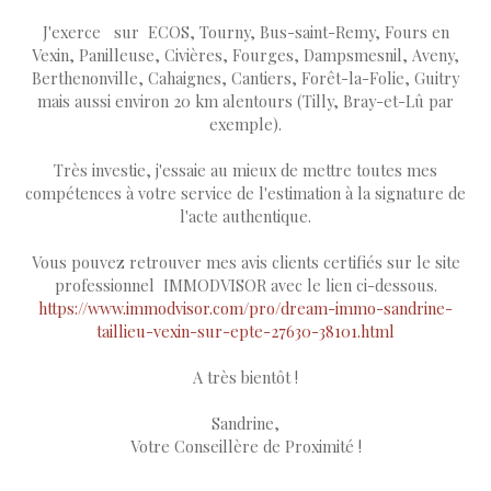
J'exerce sur ECOS, Tourny, Bus-saint-Remy, Fours en
Vexin, Panilleuse, Civières, Fourges, Dampsmesnil, Aveny,
Berthenonville, Cahaignes, Cantiers, Forêt-la-Folie, Guitry
mais aussi environ 20 km alentours (Tilly, Bray-et-Lû par
exemple).
Très investie, j'essaie au mieux de mettre toutes mes
compétences à votre service de l'estimation à la signature de
l'acte authentique.
Vous pouvez retrouver mes avis clients certifiés sur le site
professionnel IMMODVISOR avec le lien ci-dessous.
https://www.immodvisor.com/pro/dream-immo-sandrine-
taillieu-vexin-sur-epte-27630-38101.html
A très bientôt !
Sandrine,
Votre Conseillère de Proximité !