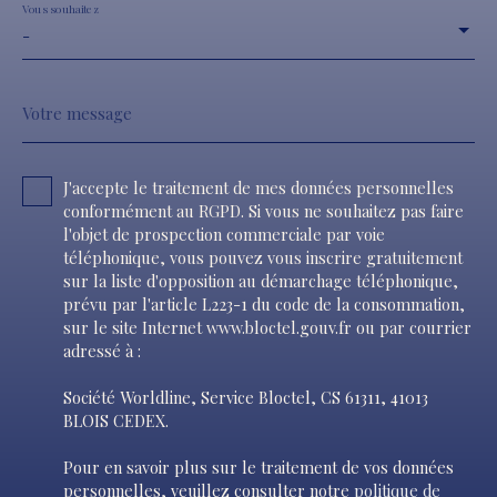
tribunal de commerce d'EVREUX - Annonce rédigée et
Vous souhaitez
publiée par un agent mandataire. Les informations sur
-
les risques auxquels ce bien est exposé sont
disponibles sur le site Géorisques : https://www.
georisques. gouv. fr
Votre message
J'accepte le traitement de mes données personnelles
conformément au RGPD. Si vous ne souhaitez pas faire
l'objet de prospection commerciale par voie
téléphonique, vous pouvez vous inscrire gratuitement
sur la liste d'opposition au démarchage téléphonique,
prévu par l'article L223-1 du code de la consommation,
sur le site Internet www.bloctel.gouv.fr ou par courrier
adressé à :
Société Worldline, Service Bloctel, CS 61311, 41013
BLOIS CEDEX.
Pour en savoir plus sur le traitement de vos données
personnelles, veuillez consulter notre
politique de