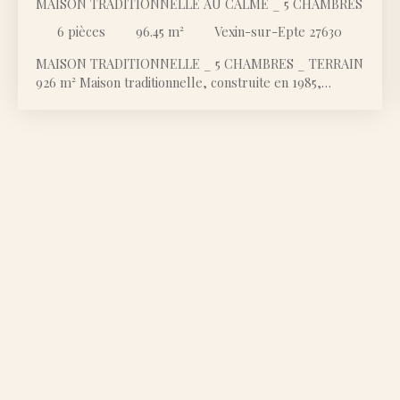
MAISON TRADITIONNELLE AU CALME _ 5 CHAMBRES
6
pièces
96.45
m²
Vexin-sur-Epte 27630
MAISON TRADITIONNELLE _ 5 CHAMBRES _ TERRAIN
926 m² Maison traditionnelle, construite en 1985,
implantée sur un terrain clos de 926 m², dans un cadre
verdoyant, calme et très agréable, typique de la
campagne du Vexin, au-dessus de Gasny et à proximité
de Fourges. Rez-de-chaussée : séjour, cuisine
indépendante (à refaire), salle de bain, toilette séparé,
2 chambres. Étage : 3 chambres. Sous-sol total : cave,
buanderie, garage. Terrasse extérieure
Rafraîchissement et quelques travaux de rénovation
sont à prévoir, notamment au niveau de la salle de
bains et de la cuisine. Eventuellement créer une salle
d'eau supplémentaire à l'étage, selon les besoins.
Plancher bois à l'étage. Stationnement extérieur
possible pour une à deux voitures et deux dans le
sous-sol. À la campagne, au calme, tout en restant à
proximité des commodités : à seulement 2 km de
Gasny, avec supermarché, écoles, collège, cabinet