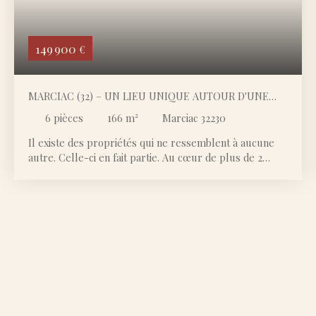
149 900
€
MARCIAC (32) – UN LIEU UNIQUE AUTOUR D'UNE
SOURCE HISTORIQUE SUR PLUS DE 2 HECTARES
6
pièces
166
m²
Marciac 32230
Il existe des propriétés qui ne ressemblent à aucune
autre. Celle-ci en fait partie. Au cœur de plus de 2
hectares de nature préservée, accessible uniquement
par un long chemin privé, cette ancienne propriété
rurale abrite un véritable trésor : une SOURCE
naturelle, connue et reconnue depuis 1842 pour les
qualités exceptionnelles de son eau. Toujours présente
aujourd'hui, elle confère au domaine un caractère rare
et une histoire fascinante. À l'abri de tout regard, sans
voisinage ni nuisance, le domaine offre un
environnement d'une tranquillité absolue, où le temps
semble s'être arrêté. La maison en pierre d'environ 135