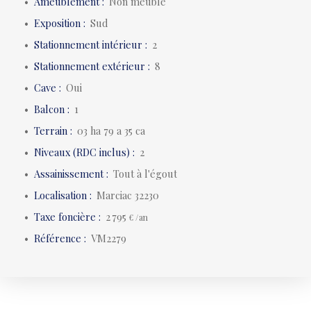
Ameublement
:
Non meublé
Exposition
:
Sud
Stationnement intérieur
:
2
Stationnement extérieur
:
8
Cave
:
Oui
Balcon
:
1
Terrain
:
03 ha 79 a 35 ca
Niveaux (RDC inclus)
:
2
Assainissement
:
Tout à l'égout
Localisation
:
Marciac 32230
Taxe foncière
:
2 795
€ /an
Référence
:
VM2279