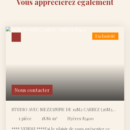
Vous apprécierez
également
Exclusivité
Nous contacter
STUDIO AVEC MEZZANINE DE 19M2 CARREZ (26M2
AU SOL)
1
pièce
18.86
m²
Hyères 83400
**** VENDU ****J'ai le plaisir de vous présenter ce