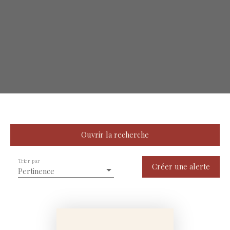
Ouvrir la recherche
Trier par
Type de bien
Créer une alerte
Pertinence
Appartement, Maison, Immeuble, Immobilier Pro, Fonds de commerce, Transmission d'entreprise, Droit au bail, Stationnement, Terrain
Activités