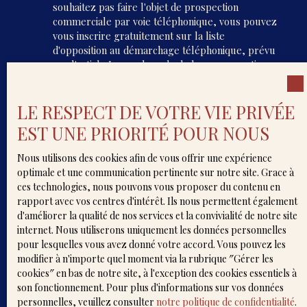
souhaitez pas faire l'objet de prospection
commerciale par voie téléphonique, vous pouvez
vous inscrire gratuitement sur la liste
d'opposition au démarchage téléphonique, prévu
par l'article L223-1 du code de la consommation,
sur le site Internet www.bloctel.gouv.fr ou par
courrier adressé à :
LE RESPECT DE VOTRE VIE PRIVÉE
Société Worldline, Service Bloctel, CS 61311, 41013
EST UNE PRIORITÉ POUR NOUS
BLOIS CEDEX.
Nous utilisons des cookies afin de vous offrir une expérience
Pour en savoir plus sur le traitement de vos
optimale et une communication pertinente sur notre site. Grace à
données personnelles, veuillez consulter notre
ces technologies, nous pouvons vous proposer du contenu en
politique de confidentialité
.
rapport avec vos centres d'intérêt. Ils nous permettent également
d'améliorer la qualité de nos services et la convivialité de notre site
internet. Nous utiliserons uniquement les données personnelles
Recevoir des annonces
pour lesquelles vous avez donné votre accord. Vous pouvez les
modifier à n'importe quel moment via la rubrique ″Gérer les
cookies″ en bas de notre site, à l'exception des cookies essentiels à
son fonctionnement. Pour plus d'informations sur vos données
personnelles, veuillez consulter
notre politique de confidentialité
.