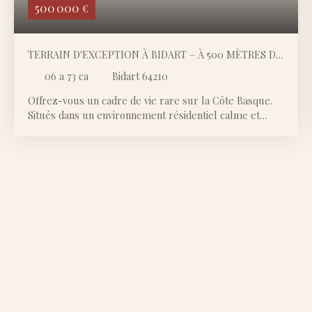
500 000
€
TERRAIN D'EXCEPTION À BIDART – À 500 MÈTRES DE
LA PLAGE DE L'UHABIA
06 a 73 ca
Bidart 64210
Offrez-vous un cadre de vie rare sur la Côte Basque.
Situés dans un environnement résidentiel calme et
verdoyant, ce terrain à bâtir de 673 m2 bénéficie d'un
emplacement privilégié à seulement 500 mètres de la
plage de l'Uhabia, accessible à pied en quelques
minutes. Entre océan et nature, vous profiterez d'un
quartier recherché de Bidart, où règnent tranquillité,
qualité de vie et proximité des commodités.
Commerces, restaurants, écoles, golf et pistes
cyclables sont facilement accessibles, tandis que
Biarritz, Guéthary et Saint-Jean-de-Luz se trouvent à
quelques minutes seulement. Les atouts À 500 m de la
plage de l'UhabiaEnvironnement résidentiel calme et
préservéTerrains plats et bien exposésCadre
verdoyantProximité immédiate des commerces et