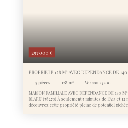
297 000
€
PROPRIETE 128 M² AVEC DEPENDANCE DE 140 
5
pièces
128
m²
Vernon 27200
MAISON FAMILIALE AVEC DÉPENDANCE DE 140 M² –
BLARU (78270) À seulement 5 minutes de l'A13 et 12
découvrez cette propriété pleine de potentiel nich
calme et verdoyant. Édifiée sur une belle parcelle a
exposée plein sud, cette maison familiale offre un ca
pour les amoureux d'espace et de nature. Dès l'arri