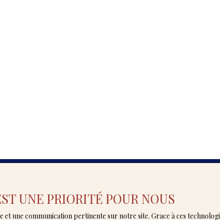
 EST UNE PRIORITÉ POUR NOUS
vrez en avant-première nos nouveaux
male et une communication pertinente sur notre site. Grace à ces techno