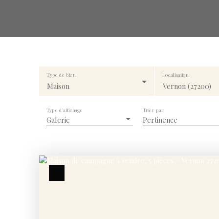
Type de bien
Localisation
Maison
Vernon (27200)
Type d'affichage
Trier par
Galerie
Pertinence