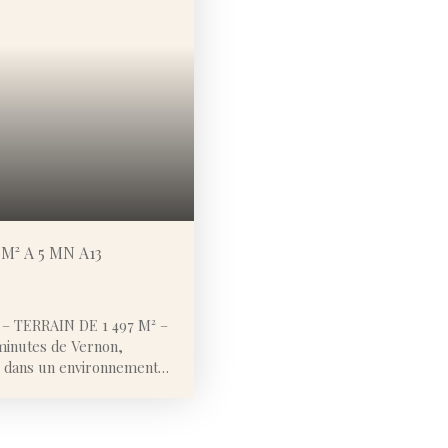
M² A 5 MN A13
 TERRAIN DE 1 497 M² –
 minutes de Vernon,
ée dans un environnement
rborée de 1 497 m²
dre de vie agréable, idéal
vée, vous serez séduits