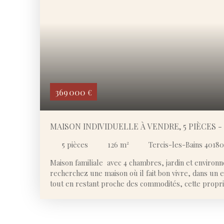
369 000
€
MAISON INDIVIDUELLE À VENDRE, 5 PIÈCES -
40180
5
pièces
126
m²
Tercis-les-Bains 40180
Maison familiale avec 4 chambres, jardin et environ
recherchez une maison où il fait bon vivre, dans un 
tout en restant proche des commodités, cette propri
attention. Attention, la maison ne sera disponible qu
Construite en 2006 sur un terrain de 784 m², cette m
espaces confortables et bien pensés pour une vie de