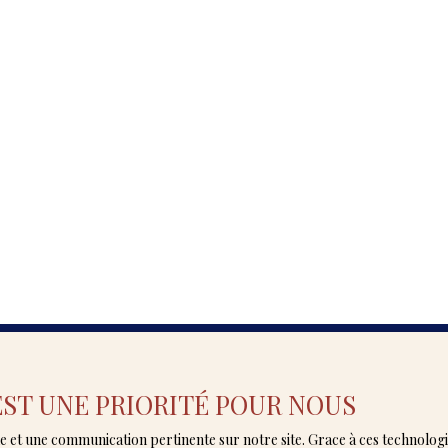
 EST UNE PRIORITÉ POUR NOUS
vrez en avant-première nos nouveaux
male et une communication pertinente sur notre site. Grace à ces techno