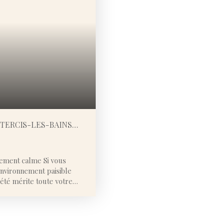
 TERCIS-LES-BAINS
nement calme Si vous
environnement paisible
été mérite toute votre
'au Printemps 2027.
aison de 126 m² offre des
 famille agréable au