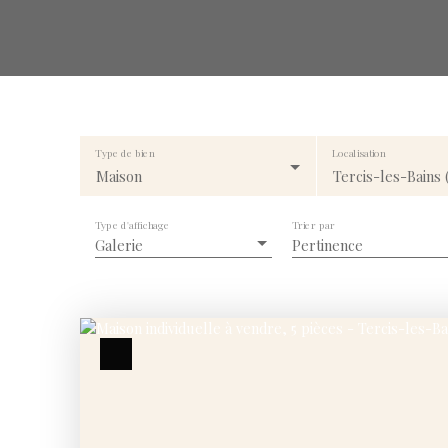
Type de bien
Localisation
Maison
Tercis-les-Bains 
Type d'affichage
Trier par
Galerie
Pertinence