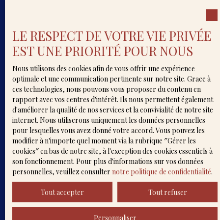
Nom
LE RESPECT DE VOTRE VIE PRIVÉE
Email
EST UNE PRIORITÉ POUR NOUS
Type d'offre
Vente
Nous utilisons des cookies afin de vous offrir une expérience
Type de bien
optimale et une communication pertinente sur notre site. Grace à
Maison
ces technologies, nous pouvons vous proposer du contenu en
rapport avec vos centres d'intérêt. Ils nous permettent également
Localisation
d'améliorer la qualité de nos services et la convivialité de notre site
Rion-des-Landes (40370)
internet. Nous utiliserons uniquement les données personnelles
pour lesquelles vous avez donné votre accord. Vous pouvez les
Budget max (€)
modifier à n'importe quel moment via la rubrique ″Gérer les
cookies″ en bas de notre site, à l'exception des cookies essentiels à
Surface min (m²)
son fonctionnement. Pour plus d'informations sur vos données
personnelles, veuillez consulter
notre politique de confidentialité
.
Pièces min
Tout accepter
Tout refuser
J'accepte le traitement de mes données
Personnaliser
personnelles conformément au RGPD. Si vous ne