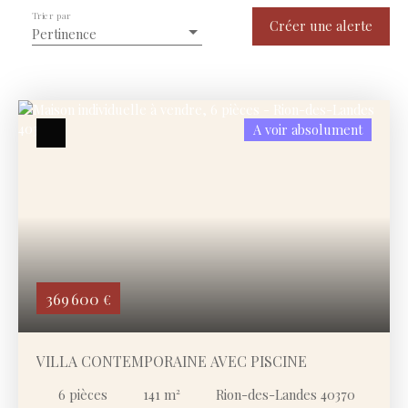
Trier par
Type de bien
Créer une alerte
Pertinence
Maison
Localisation
Rion-des-Landes (40370)
A voir absolument
Budget max (€)
Surface min (m²)
Rechercher
369 600
€
VILLA CONTEMPORAINE AVEC PISCINE
6
pièces
141
m²
Rion-des-Landes 40370