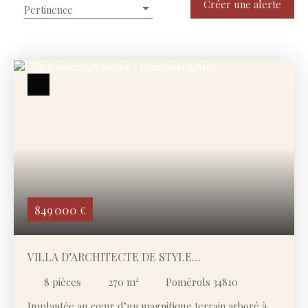
Type de bien
Créer une alerte
Pertinence
Maison
Localisation
Pomérols (34810)
Budget max (€)
Surface min (m²)
Rechercher
849 000
€
VILLA D’ARCHITECTE DE STYLE
LANGUEDOCIEN – VOLUMES, LUMIÈRE ET
8
pièces
270
m²
Pomérols 34810
INTIMITÉ ABSOLUE
Implantée au cœur d’un magnifique terrain arboré à