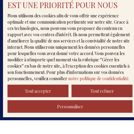
EST UNE PRIORITÉ POUR NOUS
d'opposition au démarchage téléphonique, prévu
par l'article L223-1 du code de la consommation,
Nous utilisons des cookies afin de vous offrir une expérience
sur le site Internet www.bloctel.gouv.fr ou par
optimale et une communication pertinente sur notre site. Grace à
courrier adressé à :
ces technologies, nous pouvons vous proposer du contenu en
rapport avec vos centres d'intérêt. Ils nous permettent également
Société Worldline, Service Bloctel, CS 61311, 41013
d'améliorer la qualité de nos services et la convivialité de notre site
BLOIS CEDEX.
internet. Nous utiliserons uniquement les données personnelles
pour lesquelles vous avez donné votre accord. Vous pouvez les
Pour en savoir plus sur le traitement de vos
modifier à n'importe quel moment via la rubrique ″Gérer les
données personnelles, veuillez consulter notre
cookies″ en bas de notre site, à l'exception des cookies essentiels à
politique de confidentialité
.
son fonctionnement. Pour plus d'informations sur vos données
personnelles, veuillez consulter
notre politique de confidentialité
.
Recevoir des annonces
Tout accepter
Tout refuser
Personnaliser