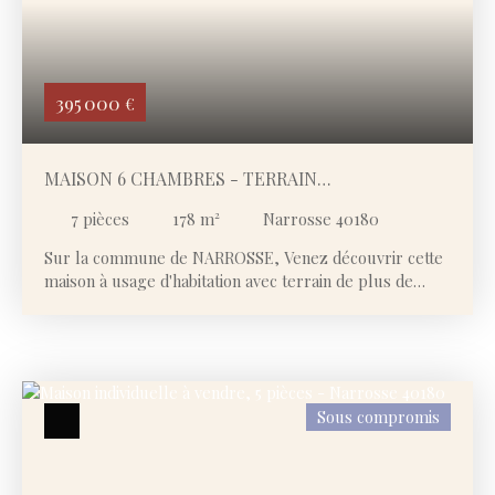
Rechercher
395 000
€
MAISON 6 CHAMBRES - TERRAIN
CONSTRUCTIBLE
7
pièces
178
m²
Narrosse 40180
Sur la commune de NARROSSE, Venez découvrir cette
maison à usage d'habitation avec terrain de plus de
1800 m2 (partie encore constructible) à proximité
immédiate du centre bourg mais dans un quartier très
calme. Elle comprend : - au rez-de-chaussée : un
salon / séjour / salle à manger, une cuisine, un cellier,
trois chambres, une salle d'eau et un wc indépendant ;
Sous compromis
- à l'étage : trois chambres, une salle d'eau et un wc. A
l'extérieur, le vrai plus, une grande terrasse couverte
donnant sur un jardin arboré. Chauffage au gaz, bois
(cheminée) et électrique, tout à l'égout. Des travaux de