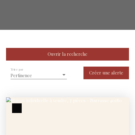
Ouvrir la recherche
Trier par
Type de bien
Créer une alerte
Pertinence
Maison
Localisation
Narrosse (40180)
Budget max (€)
Surface min (m²)