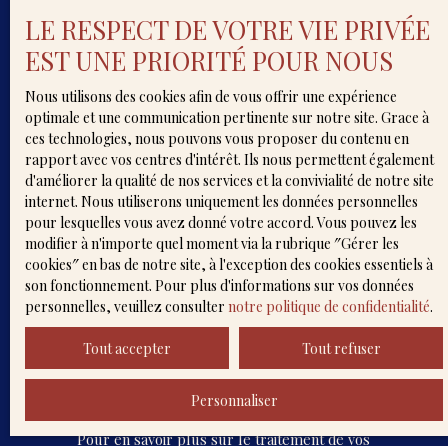
Budget max (€)
LE RESPECT DE VOTRE VIE PRIVÉE
EST UNE PRIORITÉ POUR NOUS
Surface min (m²)
Nous utilisons des cookies afin de vous offrir une expérience
optimale et une communication pertinente sur notre site. Grace à
Pièces min
ces technologies, nous pouvons vous proposer du contenu en
rapport avec vos centres d'intérêt. Ils nous permettent également
J'accepte le traitement de mes données
d'améliorer la qualité de nos services et la convivialité de notre site
personnelles conformément au RGPD. Si vous ne
internet. Nous utiliserons uniquement les données personnelles
souhaitez pas faire l'objet de prospection
pour lesquelles vous avez donné votre accord. Vous pouvez les
commerciale par voie téléphonique, vous pouvez
modifier à n'importe quel moment via la rubrique ″Gérer les
vous inscrire gratuitement sur la liste
cookies″ en bas de notre site, à l'exception des cookies essentiels à
d'opposition au démarchage téléphonique, prévu
son fonctionnement. Pour plus d'informations sur vos données
par l'article L223-1 du code de la consommation,
personnelles, veuillez consulter
notre politique de confidentialité
.
sur le site Internet www.bloctel.gouv.fr ou par
courrier adressé à :
Tout accepter
Tout refuser
Société Worldline, Service Bloctel, CS 61311, 41013
BLOIS CEDEX.
Personnaliser
Pour en savoir plus sur le traitement de vos