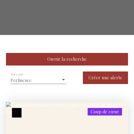
Ouvrir la recherche
Trier par
Type de bien
Créer une alerte
Pertinence
Maison
Localisation
Mont-de-Marsan (40000)
Coup de cœur
Budget max (€)