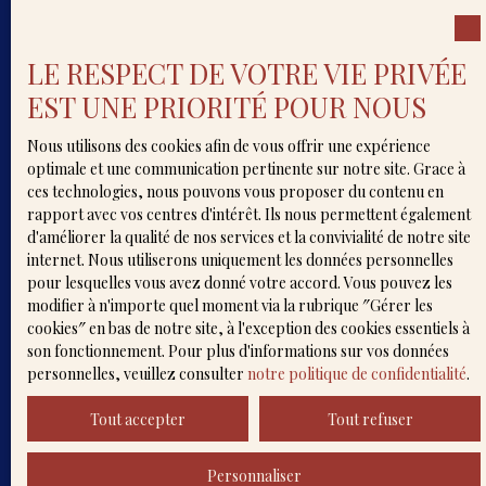
Localisation
Mont-de-Marsan (40000)
LE RESPECT DE VOTRE VIE PRIVÉE
Budget max (€)
EST UNE PRIORITÉ POUR NOUS
Surface min (m²)
Nous utilisons des cookies afin de vous offrir une expérience
optimale et une communication pertinente sur notre site. Grace à
Pièces min
ces technologies, nous pouvons vous proposer du contenu en
rapport avec vos centres d'intérêt. Ils nous permettent également
d'améliorer la qualité de nos services et la convivialité de notre site
J'accepte le traitement de mes données
internet. Nous utiliserons uniquement les données personnelles
personnelles conformément au RGPD. Si vous ne
pour lesquelles vous avez donné votre accord. Vous pouvez les
souhaitez pas faire l'objet de prospection
modifier à n'importe quel moment via la rubrique ″Gérer les
commerciale par voie téléphonique, vous pouvez
cookies″ en bas de notre site, à l'exception des cookies essentiels à
vous inscrire gratuitement sur la liste
son fonctionnement. Pour plus d'informations sur vos données
d'opposition au démarchage téléphonique, prévu
personnelles, veuillez consulter
notre politique de confidentialité
.
par l'article L223-1 du code de la consommation,
sur le site Internet www.bloctel.gouv.fr ou par
Tout accepter
Tout refuser
courrier adressé à :
Société Worldline, Service Bloctel, CS 61311, 41013
Personnaliser