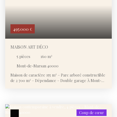
Surface min (m²)
Rechercher
495 000
€
MAISON ART DÉCO
5
pièces
160
m²
Mont-de-Marsan 40000
Maison de caractère 155 m² – Parc arboré constructible
de 2 700 m² – Dépendance – Double garage À Mont-
de-Marsan, à proximité immédiate des commerces,
écoles et commodités, découvrez cette superbe
demeure de caractère de style Art Déco, entièrement
rénovée avec goût tout en préservant son authenticité.
Nichée au cœur d’un magnifique parc arboré, clos et
Coup de cœur
sans vis-à-vis d’environ 2 700 m² entièrement