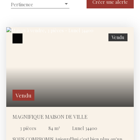
Type de bien
Créer une alerte
Pertinence
Maison
Localisation
Lunel (34400)
Vendu
Budget max (€)
Surface min (m²)
Rechercher
Vendu
MAGNIFIQUE MAISON DE VILLE
3
pièces
84
m²
Lunel 34400
SOUS COMPROMIS Aujourd'hui c'est bien plus qu'un