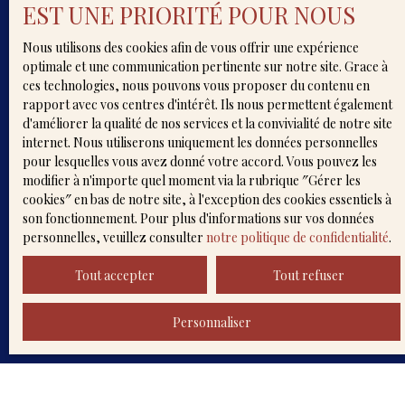
EST UNE PRIORITÉ POUR NOUS
d'opposition au démarchage téléphonique, prévu
par l'article L223-1 du code de la consommation,
Nous utilisons des cookies afin de vous offrir une expérience
sur le site Internet www.bloctel.gouv.fr ou par
optimale et une communication pertinente sur notre site. Grace à
courrier adressé à :
ces technologies, nous pouvons vous proposer du contenu en
rapport avec vos centres d'intérêt. Ils nous permettent également
Société Worldline, Service Bloctel, CS 61311, 41013
d'améliorer la qualité de nos services et la convivialité de notre site
BLOIS CEDEX.
internet. Nous utiliserons uniquement les données personnelles
pour lesquelles vous avez donné votre accord. Vous pouvez les
Pour en savoir plus sur le traitement de vos
modifier à n'importe quel moment via la rubrique ″Gérer les
données personnelles, veuillez consulter notre
cookies″ en bas de notre site, à l'exception des cookies essentiels à
politique de confidentialité
.
son fonctionnement. Pour plus d'informations sur vos données
personnelles, veuillez consulter
notre politique de confidentialité
.
Recevoir des annonces
Tout accepter
Tout refuser
Personnaliser