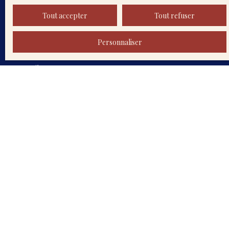
Prénom
Tout accepter
Tout refuser
Nom
Personnaliser
Email
Type d'offre
Vente
Type de bien
Maison
Localisation
Gigean (34770)
Budget max (€)
Surface min (m²)
Pièces min