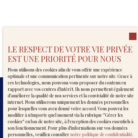
maison représente une opportunité rare sur le marché
immobilier. Ne manquez pas l'occasion de venir la
visiter et de faire de ce lieu votre nouveau foyer.
Contactez Elisabeth au 06. 31. 43. 04. 61 dès maintenant
pour plus d'informations et pour planifier une visite.
Amis confrères : Inter-agence possible !
LE RESPECT DE VOTRE VIE PRIVÉE
EST UNE PRIORITÉ POUR NOUS
Nous utilisons des cookies afin de vous offrir une expérience
optimale et une communication pertinente sur notre site. Grace à
ces technologies, nous pouvons vous proposer du contenu en
rapport avec vos centres d'intérêt. Ils nous permettent également
d'améliorer la qualité de nos services et la convivialité de notre site
internet. Nous utiliserons uniquement les données personnelles
pour lesquelles vous avez donné votre accord. Vous pouvez les
Découvrez en avant-première
modifier à n'importe quel moment via la rubrique ″Gérer les
nos nouveaux biens
cookies″ en bas de notre site, à l'exception des cookies essentiels à
son fonctionnement. Pour plus d'informations sur vos données
personnelles, veuillez consulter
notre politique de confidentialité
.