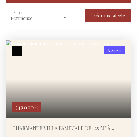
Trier par
Type de bien
Créer une alerte
Pertinence
Maison
Localisation
Gigean (34770)
A saisir
Budget max (€)
Surface min (m²)
Rechercher
349 000
€
CHARMANTE VILLA FAMILIALE DE 125 M² À
GIGEAN