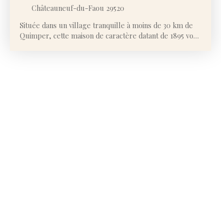
Châteauneuf-du-Faou 29520
Située dans un village tranquille à moins de 30 km de
Quimper, cette maison de caractère datant de 1895 vous
séduira par son charme, son confort et son
environnement exceptionnel. Avec une belle exposition
plein sud, elle bénéficie d’une lumière traversante qui
illumine l’ensemble des pièces. Vous apprécierez la
vue dominante sur les Monts d'Arrée et le jardin clos
de 1 000 m², parfait pour profiter des journées
ensoleillées en toute tranquillité. La maison offre une
surface habitable de 150 m² (180 m² au total avec les
vérandas non chauffées), répartie sur deux niveaux :Le
rez-de-chaussée se compose de trois chambres, dont
une aménagée en bureau, ainsi qu'une salle d’eau
moderne avec douche à l'italienne et double vasque.
Vous trouverez également une grande pièce de vie de
près de 50 m², lumineuse et spacieuse, qui s’ouvre sur
une véranda exposée plein sud, apportant un chauffage
naturel grâce à son exposition. À l’étage, deux
chambres supplémentaires vous offrent encore plus