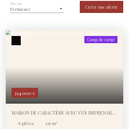
Trier par
Type de bien
Créer une alerte
Pertinence
Maison
Localisation
Châteauneuf-du-Faou (29520)
Coup de cœur
Budget max (€)
Surface min (m²)
Rechercher
214 000
€
MAISON DE CARACTÈRE AVEC VUE IMPRENABLE
SUR LES MONTS D'ARRÉE
6
pièces
139
m²