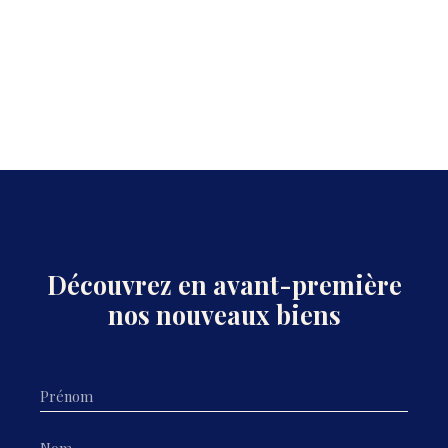
grande famille ou pour ceux qui recherchent un cadre
de vie paisible, tout en restant proches des
commodités. N'attendez plus pour venir découvrir
cette propriété pleine de potentiel. Contactez-nous dès
aujourd'hui pour organiser une visite !
Découvrez en avant-première
nos nouveaux biens
Prénom