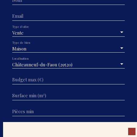
Nom
Email
Type d'offre
Vente
Type de bien
Maison
Localisation
Châteauneuf-du-Faou (29520)
Budget max (€)
Surface min (m²)
Pièces min
J'accepte le traitement de mes données
personnelles conformément au RGPD. Si vous ne