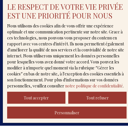
souhaitez pas faire l'objet de prospection
LE RESPECT DE VOTRE VIE PRIVÉE
commerciale par voie téléphonique, vous pouvez
vous inscrire gratuitement sur la liste
EST UNE PRIORITÉ POUR NOUS
d'opposition au démarchage téléphonique, prévu
par l'article L223-1 du code de la consommation,
Nous utilisons des cookies afin de vous offrir une expérience
sur le site Internet www.bloctel.gouv.fr ou par
optimale et une communication pertinente sur notre site. Grace à
courrier adressé à :
ces technologies, nous pouvons vous proposer du contenu en
rapport avec vos centres d'intérêt. Ils nous permettent également
Société Worldline, Service Bloctel, CS 61311, 41013
d'améliorer la qualité de nos services et la convivialité de notre site
BLOIS CEDEX.
internet. Nous utiliserons uniquement les données personnelles
pour lesquelles vous avez donné votre accord. Vous pouvez les
Pour en savoir plus sur le traitement de vos
modifier à n'importe quel moment via la rubrique ″Gérer les
données personnelles, veuillez consulter notre
cookies″ en bas de notre site, à l'exception des cookies essentiels à
politique de confidentialité
.
son fonctionnement. Pour plus d'informations sur vos données
personnelles, veuillez consulter
notre politique de confidentialité
.
Recevoir des annonces
Tout accepter
Tout refuser
Personnaliser