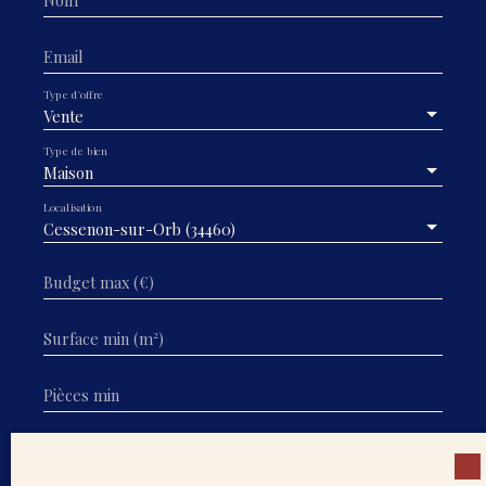
Nom
Email
Type d'offre
Vente
Type de bien
Maison
Localisation
Cessenon-sur-Orb (34460)
Budget max (€)
Surface min (m²)
Pièces min
J'accepte le traitement de mes données
personnelles conformément au RGPD. Si vous ne