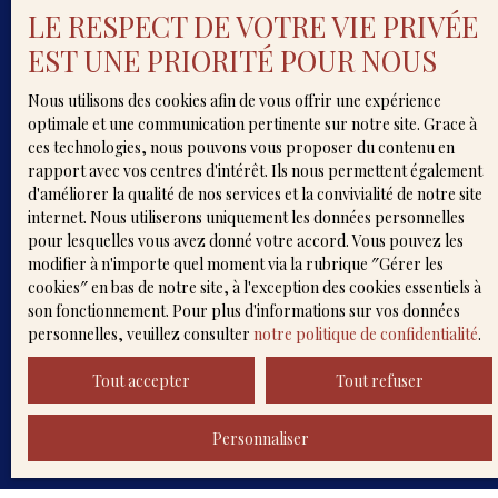
souhaitez pas faire l'objet de prospection
LE RESPECT DE VOTRE VIE PRIVÉE
commerciale par voie téléphonique, vous pouvez
vous inscrire gratuitement sur la liste
EST UNE PRIORITÉ POUR NOUS
d'opposition au démarchage téléphonique, prévu
par l'article L223-1 du code de la consommation,
Nous utilisons des cookies afin de vous offrir une expérience
sur le site Internet www.bloctel.gouv.fr ou par
optimale et une communication pertinente sur notre site. Grace à
courrier adressé à :
ces technologies, nous pouvons vous proposer du contenu en
rapport avec vos centres d'intérêt. Ils nous permettent également
Société Worldline, Service Bloctel, CS 61311, 41013
d'améliorer la qualité de nos services et la convivialité de notre site
BLOIS CEDEX.
internet. Nous utiliserons uniquement les données personnelles
pour lesquelles vous avez donné votre accord. Vous pouvez les
Pour en savoir plus sur le traitement de vos
modifier à n'importe quel moment via la rubrique ″Gérer les
données personnelles, veuillez consulter notre
cookies″ en bas de notre site, à l'exception des cookies essentiels à
politique de confidentialité
.
son fonctionnement. Pour plus d'informations sur vos données
personnelles, veuillez consulter
notre politique de confidentialité
.
Recevoir des annonces
Tout accepter
Tout refuser
Personnaliser