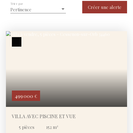
Trier par
Type de bien
Créer une alerte
Pertinence
Maison
Localisation
Cessenon-sur-Orb (34460)
Budget max (€)
Surface min (m²)
Rechercher
499 000
€
VILLA AVEC PISCINE ET VUE
5
pièces
152
m²