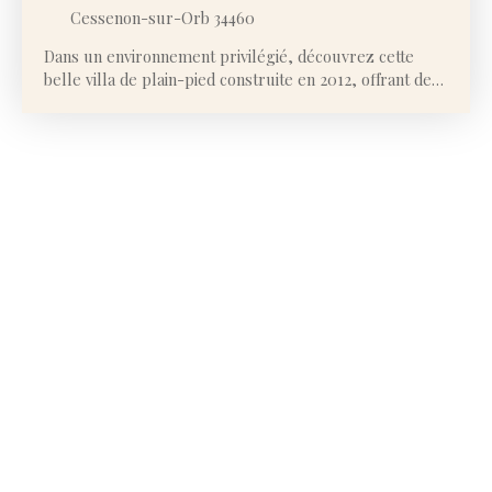
Cessenon-sur-Orb 34460
Dans un environnement privilégié, découvrez cette
belle villa de plain-pied construite en 2012, offrant de
très beaux volumes et un cadre de vie idéal, entre
confort moderne et sérénité. Dès l’entrée, vous serez
séduit par une spacieuse pièce de vie baignée de
lumière, avec une grande cuisine ouverte parfaitement
intégrée, créant un espace convivial et chaleureux. Cet
ensemble s’ouvre directement sur une terrasse avec
vue dégagée sur la vallée, véritable prolongement de
la maison. Côté nuit, la villa propose quatre chambres,
dont une suite parentale, toutes équipées de dressings
pour un confort optimal. Deux salles d’eau viennent
compléter l’espace, parfaitement adapté à la vie de
famille. À l’extérieur, tout est pensé pour profiter
pleinement du cadre : une belle piscine sans vis-à-vis,
idéalement orientée sud-ouestun espace détente
propice aux moments de convivialitéun terrain
généreux de 1 500 m², complété par une parcelle
attenante de 1 500 m² supplémentaires, offrant de