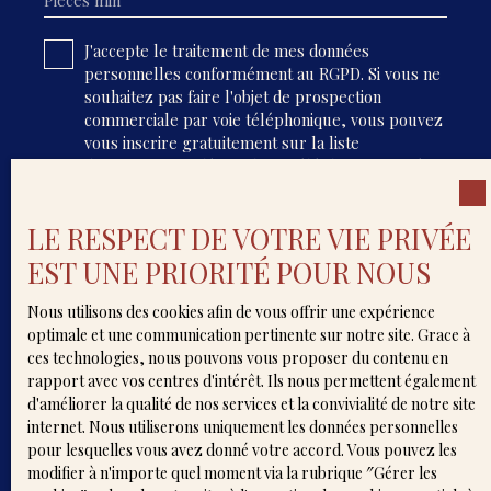
J'accepte le traitement de mes données
personnelles conformément au RGPD. Si vous ne
souhaitez pas faire l'objet de prospection
commerciale par voie téléphonique, vous pouvez
vous inscrire gratuitement sur la liste
d'opposition au démarchage téléphonique, prévu
par l'article L223-1 du code de la consommation,
sur le site Internet www.bloctel.gouv.fr ou par
LE RESPECT DE VOTRE VIE PRIVÉE
courrier adressé à :
EST UNE PRIORITÉ POUR NOUS
Société Worldline, Service Bloctel, CS 61311, 41013
BLOIS CEDEX.
Nous utilisons des cookies afin de vous offrir une expérience
optimale et une communication pertinente sur notre site. Grace à
Pour en savoir plus sur le traitement de vos
ces technologies, nous pouvons vous proposer du contenu en
données personnelles, veuillez consulter notre
rapport avec vos centres d'intérêt. Ils nous permettent également
politique de confidentialité
.
d'améliorer la qualité de nos services et la convivialité de notre site
internet. Nous utiliserons uniquement les données personnelles
pour lesquelles vous avez donné votre accord. Vous pouvez les
Recevoir des annonces
modifier à n'importe quel moment via la rubrique ″Gérer les