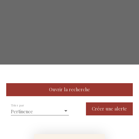
Ouvrir la recherche
Trier par
Type de bien
Créer une alerte
Pertinence
Maison
Localisation
Capbreton (40130)