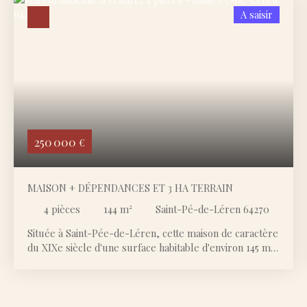
A saisir
250 000
€
MAISON + DÉPENDANCES ET 3 HA TERRAIN
4
pièces
144
m²
Saint-Pé-de-Léren 64270
Située à Saint-Pée-de-Léren, cette maison de caractère
du XIXe siècle d'une surface habitable d'environ 145 m2
se compose : - au rez-de-chaussée : d'un hall d'entrée,
d'une salle à manger, d'une cuisine avec arrière-
cuisine, d'un salon, de deux chambres, d'une salle de
bain et de WC séparés. Sont également présents une