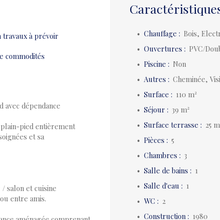
Caractéristique
Chauffage
:
Bois, Elect
 travaux à prévoir
Ouvertures
:
PVC/Doub
e commodités
Piscine
:
Non
Autres
:
Cheminée, Vis
Surface
:
110
m²
d avec dépendance
Séjour
:
39
m²
Surface terrasse
:
25
m
 plain-pied entièrement
soignées et sa
Pièces
:
5
Chambres
:
3
Salle de bains
:
1
Salle d'eau
:
1
/ salon et cuisine
ou entre amis.
WC
:
2
Construction
:
1980
dance aménagée comprenant