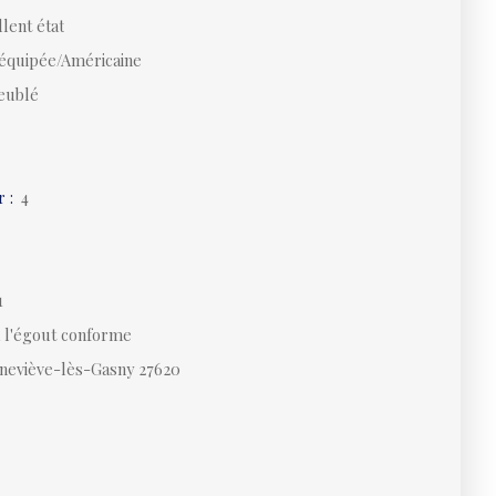
lent état
équipée/Américaine
eublé
r
:
4
1
à l'égout conforme
neviève-lès-Gasny 27620