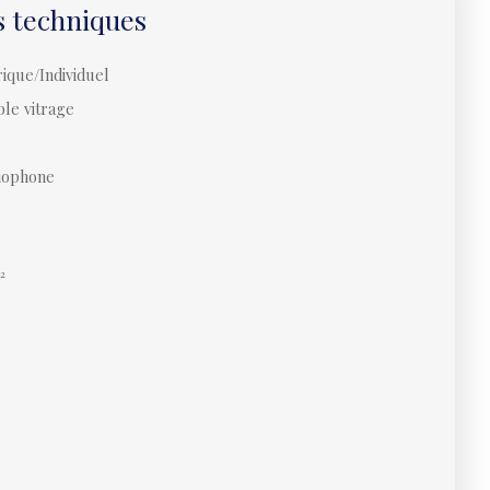
s techniques
rique/Individuel
le vitrage
iophone
²