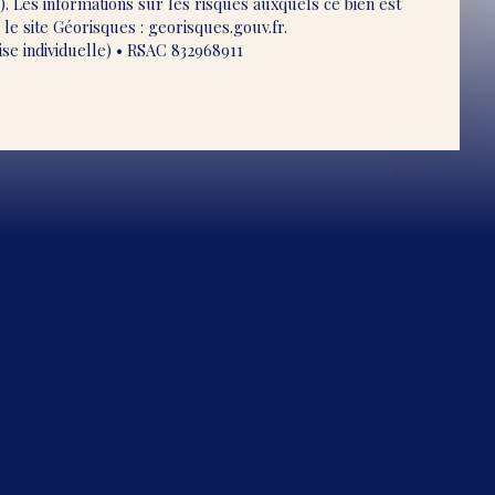
 Les informations sur les risques auxquels ce bien est
le site Géorisques : georisques.gouv.fr.
se individuelle) • RSAC 832968911