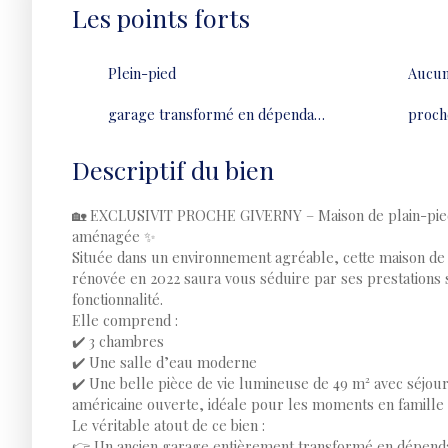
Les points forts
Plein-pied
Aucun
garage transformé en dépendance
proch
Descriptif du bien
🏡 EXCLUSIVIT PROCHE GIVERNY – Maison de plain-pie
aménagée ✨
Située dans un environnement agréable, cette maison de
rénovée en 2022 saura vous séduire par ses prestations 
fonctionnalité.
Elle comprend :
✔️ 3 chambres
✔️ Une salle d’eau moderne
✔️ Une belle pièce de vie lumineuse de 49 m² avec séjour 
américaine ouverte, idéale pour les moments en famille 
Le véritable atout de ce bien :
👉 Un ancien garage entièrement transformé en dépen