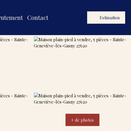
rutement
Contact
Estimation
+ de photos