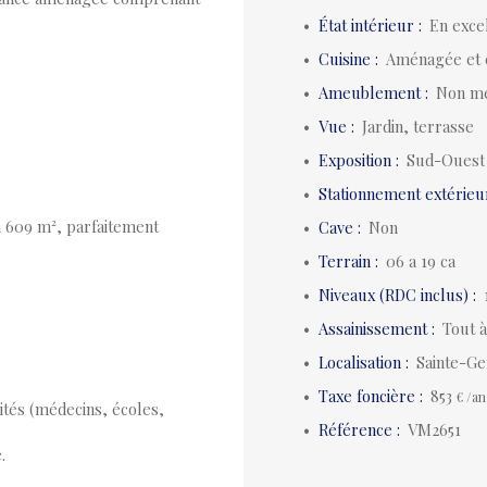
État intérieur
:
En excel
Cuisine
:
Aménagée et 
Ameublement
:
Non m
Vue
:
Jardin, terrasse
Exposition
:
Sud-Ouest
Stationnement extérieu
on 609 m², parfaitement
Cave
:
Non
Terrain
:
06 a 19 ca
Niveaux (RDC inclus)
:
Assainissement
:
Tout 
Localisation
:
Sainte-Ge
Taxe foncière
:
853
€ /an
ités (médecins, écoles,
Référence
:
VM2651
.