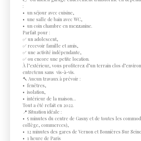
:
un séjour avec cuisine,
une salle de bain avec WC,
un coin chambre en mezzanine.
Parfait pour :
✅ un adolescent,
✅ recevoir famille et amis,
✅ une activité indépendante,
✅ ou encore une petite location.
À l’extérieur, vous profiterez d’un terrain clos d’envir
entretenu sans vis-à-vis.
🔨 Aucun travaux à prévoir :
fenêtres,
isolation,
intérieur de la maison…
Tout a été refait en 2022.
📍 Situation idéale :
5 minutes du centre de Gasny et de toutes les commod
collège, commerces),
12 minutes des gares de Vernon et Bonnières Sur Seine
1 heure de Paris