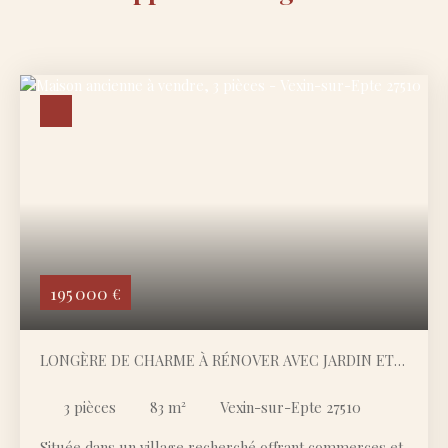
195 000
€
LONGÈRE DE CHARME À RÉNOVER AVEC JARDIN ET
DÉPENDANCES – BEAU POTENTIEL
3
pièces
83
m²
Vexin-sur-Epte 27510
Située dans un village recherché offrant commerces et