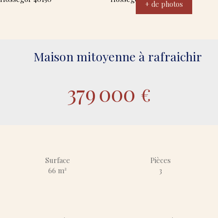
+ de photos
Maison mitoyenne à rafraichir
379 000
€
Surface
Pièces
66
m²
3