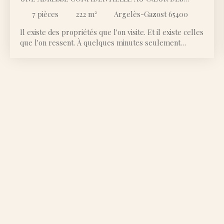
PYRÉNÉES
7
pièces
222
m²
Argelès-Gazost 65400
Il existe des propriétés que l'on visite. Et il existe celles
que l'on ressent. À quelques minutes seulement
d'Argelès-Gazost, sur la très recherchée commune
d'Aggos-Vidalos, cette demeure d'exception dévoile un
art de vivre rare, où le luxe se conjugue avec la nature.
Au bout d'un chemin privé, à l'abri de toute nuisance et
de tout regard, la propriété s'élève dans une position
dominante exceptionnelle, véritable balcon suspendu
face aux Pyrénées. Adossée au Parc National des
Pyrénées, elle offre un panorama à couper le souffle,
embrassant les sommets environnants ainsi que les
toits de la charmante église du village. Chaque lever de
soleil devient un spectacle. Chaque saison transforme
le paysage en une œuvre d'art vivante. Derrière son
portail majestueux, une élégante cour d'accueil,
sublimée par un revêtement en marbre, annonce
immédiatement le standing des lieux. Dès l'entrée, les
volumes impressionnent. Un vaste hall avec
rangements intégrés dessert des espaces pensés avec