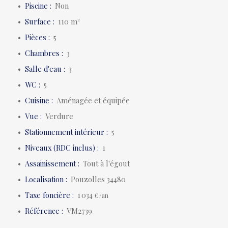
Piscine
:
Non
Surface
:
110
m²
Pièces
:
5
Chambres
:
3
Salle d'eau
:
3
WC
:
5
Cuisine
:
Aménagée et équipée
Vue
:
Verdure
Stationnement intérieur
:
5
Niveaux (RDC inclus)
:
1
Assainissement
:
Tout à l'égout
Localisation
:
Pouzolles 34480
Taxe foncière
:
1 034
€ /an
Référence
:
VM2739