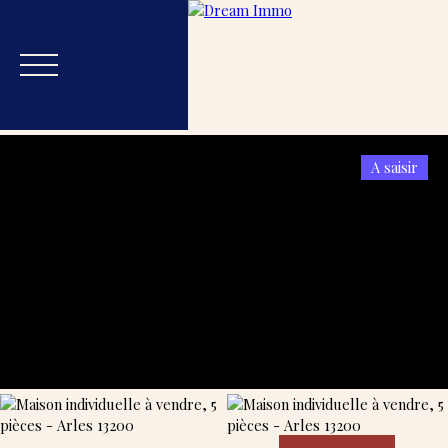
A saisir
Accueil
Acheter
Estimer
Vendre
Blog
Nos
Estimation