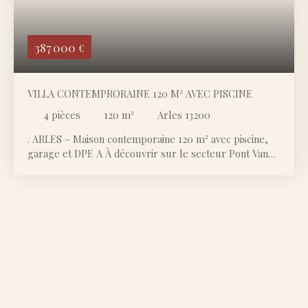
387 000
€
VILLA CONTEMPRORAINE 120 M² AVEC PISCINE
4
pièces
120
m²
Arles 13200
. ARLES – Maison contemporaine 120 m² avec piscine,
garage et DPE A À découvrir sur le secteur Pont Van
Gogh, cette maison contemporaine construite en 2013
propose 120 m² habitables sur une parcelle d'environ
360 m². Son principal atout : une conception récente
associée à une excellente performance énergétique
avec un classement DPE A, garantissant un confort
appréciable au quotidien et des consommations
maîtrisées. La maison se distingue également par la
qualité de ses équipements et de ses finitions. Aucun
travaux n'est à prévoir, elle est prête à accueillir ses
nouveaux propriétaires. Au rez-de-chaussée, vous