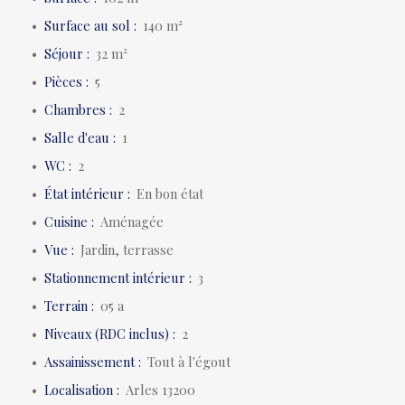
Surface au sol
:
140
m²
Séjour
:
32
m²
Pièces
:
5
Chambres
:
2
Salle d'eau
:
1
WC
:
2
État intérieur
:
En bon état
Cuisine
:
Aménagée
Vue
:
Jardin, terrasse
Stationnement intérieur
:
3
Terrain
:
05 a
Niveaux (RDC inclus)
:
2
Assainissement
:
Tout à l'égout
Localisation
:
Arles 13200