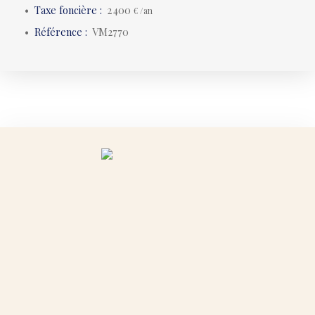
Taxe foncière
:
2 400
€ /an
Référence
:
VM2770