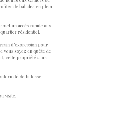
 de nombreux sentiers de
ofiter de balades en plein
permet un accès rapide aux
quartier résidentiel.
errain d’expression pour
ue vous soyez en quête de
nt, cette propriété saura
onformité de la fosse
u visite.