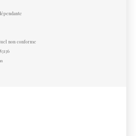
dépendante
iduel non conforme
83136
an