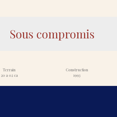
Sous compromis
Terrain
Construction
20 a 02 ca
1993