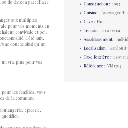
 ou de division parcellaire
Construction
:
1993
Cuisine
:
Aménagée/In
manger aux multiples
Cave
:
Non
déale pour vos moments en
Terrain
:
20 a 02 ca
chaleur conviviale et peu
nctionnalité. Côté nuit,
Assainissement
:
Indiv
d’une douche ainsi qu’un
Localisation
:
Garéoult 
Taxe foncière
:
1 403
€ /
 un vrai plus pour vos
Référence
:
VM1307
l pour les familles, vous
res de la commune.
oulangerie, épicerie,
 quotidien.