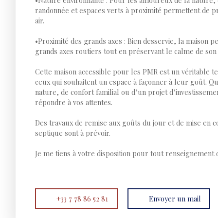
•Nature environnante : Pour les amoureux de la nature,
randonnée et espaces verts à proximité permettent de pr
air.
•Proximité des grands axes : Bien desservie, la maison 
grands axes routiers tout en préservant le calme de son 
Cette maison accessible pour les PMR est un véritable t
ceux qui souhaitent un espace à façonner à leur goût. Q
nature, de confort familial ou d’un projet d’investisseme
répondre à vos attentes.
Des travaux de remise aux goûts du jour et de mise en c
septique sont à prévoir.
Je me tiens à votre disposition pour tout renseignement o
+33 7 78 86 52 81
Envoyer un mail