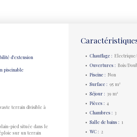
Caractéristique
Chauffage
:
Electrique/
ilité d'extension
Ouvertures
:
Bois/Doub
n piscinable
Piscine
:
Non
Surface
:
95
m²
Séjour
:
39
m²
Pièces
:
4
ste terrain divisible à
Chambres
:
3
Salle de bains
:
1
lain-pied située dans le
WC
:
2
ploie sur un terrain