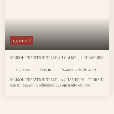
195 000
€
MAISON TRADITIONNELLE AU CALME _ 5 CHAMBRES
6
pièces
96.45
m²
Vexin-sur-Epte 27630
MAISON TRADITIONNELLE _ 5 CHAMBRES _ TERRAIN
926 m² Maison traditionnelle, construite en 1985,
implantée sur un terrain clos de 926 m², dans un cadre
verdoyant, calme et très agréable, typique de la
campagne du Vexin, au-dessus de Gasny et à proximité
de Fourges. Rez-de-chaussée : séjour, cuisine
indépendante (à refaire), salle de bain, toilette séparé,