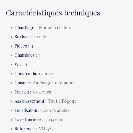
Caractéristiques techniques
Chauffage
:
Pompe à chaleur
Surface
:
101
m²
Pièces
:
4
Chambres
:
3
WC
:
1
Construction
:
2022
Cuisine
:
Aménagée et équipée
Terrain
:
05 a 71 ca
Assainissement
:
Tout à l'égout
Localisation
:
Castets 40260
Taxe foncière
:
1 034
€ /an
Référence
:
VM2383