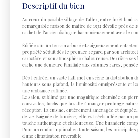
Descriptif du bien
Au cœur du paisible village de Taller, entre forêt landaise
remarquable maison de maître de 1932 dévoile près de 25
cachet de l'ancien dialogue harmonieusement avec le co
Édifiée sur un terrain arboré et soigneusement entreten
propriété séduit dès le premier regard par son architec
caractère et son atmosphère chaleureuse. Derrière ses 
cache une demeure familiale aux volumes rares, pensée 
Dès l'entrée, un vaste hall met en scène la distribution d
hauteurs sous plafond, la luminosité omniprésente et le
une ambiance raffinée.
Le salon, sublimé par une magnifique cheminée en pierre
conviviales, tandis que la salle à manger prolonge natu
réception. La cuisine, entièrement aménagée et équipée, 
de vie. Baignée de lumière, elle est réchauffée par un p
touche authentique et chaleureuse. Une buanderie compl
Pour un confort optimal en toute saison, les principales 
d'une climatisation réversible.