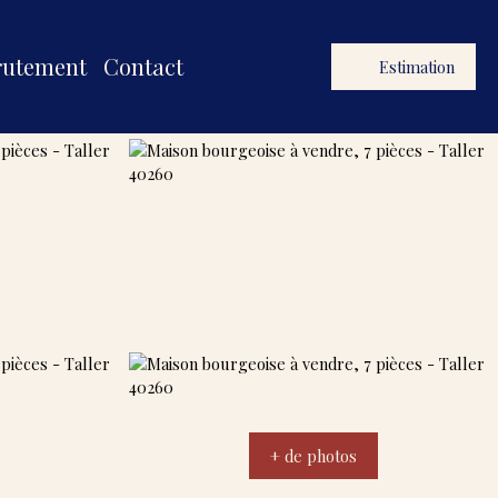
rutement
Contact
Estimation
+ de photos