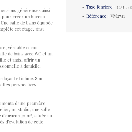
Taxe foncière
:
1 131
€ /a
mensions généreuses ainsi
Référence
:
VM2741
e pour créer un bureau
. Une salle de bains équipée
mplète cet étage, ainsi
 m², véritable cocon
alle de bains avec WC et un
le et amis, offrir un
sionnelle à domicile.
erdoyant et intime. Son
belles perspectives
urmonté d'une première
elier, un studio, une salle
 d'environ 30 m², située au-
és d'évolution de cette