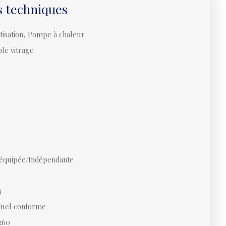
s techniques
atisation, Pompe à chaleur
le vitrage
équipée/Indépendante
3
iduel conforme
260