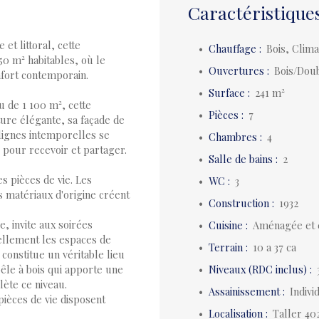
Caractéristique
 et littoral, cette
Chauffage
:
Bois, Clim
0 m² habitables, où le
Ouvertures
:
Bois/Doub
nfort contemporain.
Surface
:
241
m²
u de 1 100 m², cette
Pièces
:
7
ture élégante, sa façade de
lignes intemporelles se
Chambres
:
4
pour recevoir et partager.
Salle de bains
:
2
es pièces de vie. Les
WC
:
3
s matériaux d'origine créent
Construction
:
1932
, invite aux soirées
Cuisine
:
Aménagée et 
rellement les espaces de
Terrain
:
10 a 37 ca
constitue un véritable lieu
oêle à bois qui apporte une
Niveaux (RDC inclus)
:
ète ce niveau.
Assainissement
:
Indiv
pièces de vie disposent
Localisation
:
Taller 40