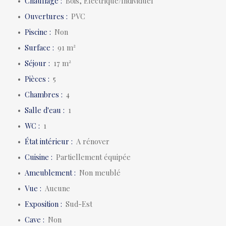
Chauffage
:
Bois, Electrique/Individuel
Ouvertures
:
PVC
Piscine
:
Non
Surface
:
91
m²
Séjour
:
17
m²
Pièces
:
5
Chambres
:
4
Salle d'eau
:
1
WC
:
1
État intérieur
:
A rénover
Cuisine
:
Partiellement équipée
Ameublement
:
Non meublé
Vue
:
Aucune
Exposition
:
Sud-Est
Cave
:
Non