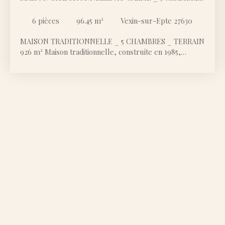
6
pièces
96.45
m²
Vexin-sur-Epte 27630
MAISON TRADITIONNELLE _ 5 CHAMBRES _ TERRAIN
926 m² Maison traditionnelle, construite en 1985,
implantée sur un terrain clos de 926 m², dans un cadre
verdoyant, calme et très agréable, typique de la
campagne du Vexin, au-dessus de Gasny et à proximité
de Fourges. Rez-de-chaussée : séjour, cuisine
indépendante (à refaire), salle de bain, toilette séparé,
2 chambres. Étage : 3 chambres. Sous-sol total : cave,
buanderie, garage. Terrasse extérieure
Rafraîchissement et quelques travaux de rénovation
sont à prévoir, notamment au niveau de la salle de
bains et de la cuisine. Eventuellement créer une salle
d'eau supplémentaire à l'étage, selon les besoins.
Plancher bois à l'étage. Stationnement extérieur
possible pour une à deux voitures et deux dans le
sous-sol. À la campagne, au calme, tout en restant à
proximité des commodités : à seulement 2 km de
Gasny, avec supermarché, écoles, collège, cabinet