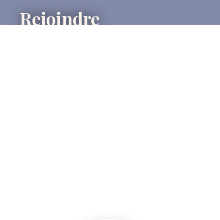
Rejoindre
notre équipe
Rencontrez votre conseiller dédié
L'immobilier, c'est avant tout une question de relationnel.
C'est pourquoi, nous vous attribuons un interlocuteur unique
en charge de vous suivre et de vous aider durant l'ensemble
de votre projet.