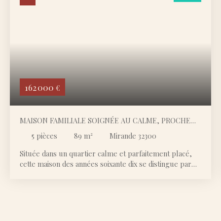
162 000
€
MAISON FAMILIALE SOIGNÉE AU CALME, PROCHE
COMMERCES
5
pièces
89
m²
Mirande 32300
Située dans un quartier calme et parfaitement placé,
cette maison des années soixante dix se distingue par
un entretien remarquable et un confort quotidien très
abouti. Implantée en embout de quartier, elle profite
d’une grande tranquillité, tout en restant à moins de
cinq minutes à pied des commerces par un chemin qui
longe la propriété. La maison s’élève sur deux niveaux