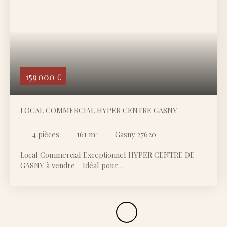
159 000
€
LOCAL COMMERCIAL HYPER CENTRE GASNY
4
pièces
161
m²
Gasny 27620
Local Commercial Exceptionnel HYPER CENTRE DE
GASNY à vendre - Idéal pour
ProfessionnelsCommodités accessibles à pied :
Restaurants, cafés, boulangerie, boucherie et autres. Il
offre une excellente visibilité grâce à sa vitrine donnant
directement sur rue, en face de la mairie. Ce bien de
160 m² se compose de : Une boutique sur rue de 34 m²3