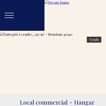
Vendu
Accueil
Acheter
Estimer
Vendre
Blog
Nos
Estimation
Local commercial + Hangar