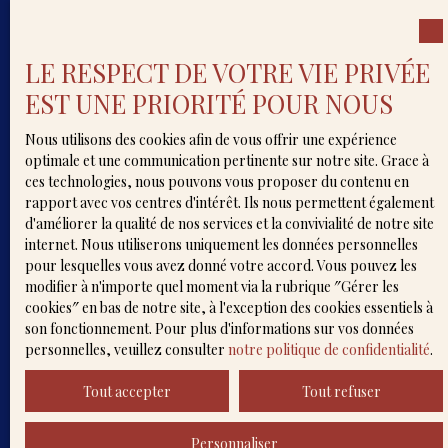
Nom
LE RESPECT DE VOTRE VIE PRIVÉE
Email
EST UNE PRIORITÉ POUR NOUS
Type d'offre
Vente
Nous utilisons des cookies afin de vous offrir une expérience
Type de bien
optimale et une communication pertinente sur notre site. Grace à
Appartement
ces technologies, nous pouvons vous proposer du contenu en
rapport avec vos centres d'intérêt. Ils nous permettent également
Localisation
d'améliorer la qualité de nos services et la convivialité de notre site
Anglet (64600)
internet. Nous utiliserons uniquement les données personnelles
pour lesquelles vous avez donné votre accord. Vous pouvez les
Budget max (€)
modifier à n'importe quel moment via la rubrique ″Gérer les
cookies″ en bas de notre site, à l'exception des cookies essentiels à
Surface min (m²)
son fonctionnement. Pour plus d'informations sur vos données
personnelles, veuillez consulter
notre politique de confidentialité
.
Pièces min
Tout accepter
Tout refuser
J'accepte le traitement de mes données
Personnaliser
personnelles conformément au RGPD. Si vous ne