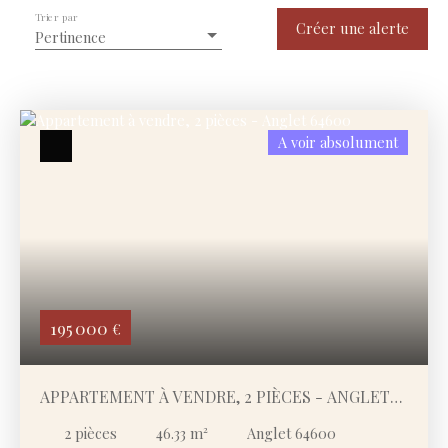
Trier par
Type de bien
Créer une alerte
Pertinence
Appartement
Localisation
Anglet (64600)
A voir absolument
Budget max (€)
Surface min (m²)
Rechercher
195 000
€
APPARTEMENT À VENDRE, 2 PIÈCES - ANGLET
64600
2
pièces
46.33
m²
Anglet 64600