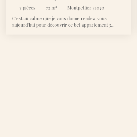
3
pièces
72
m²
Montpellier 34070
C'est au calme que je vous donne rendez-vous
aujourd'hui pour découvrir ce bel appartement 3
pièces. Nous nous trouvons dans le secteur de la
Chamberte où se situe cette résidence bien entretenue.
Entourée de verdure et de maisons individuelles, son
environnement est très paisible et agréable. Vous
trouverez le premier arrêt de tramway de la ligne 3 à 9
minutes à pied ou alors également la ligne 5 à 12
minutes. Situé au rez de chaussée surélevé, cet
appartement est constitué d'une belle pièce de vie avec
sa cuisine ouverte qui s'ouvre sur une petite terrasse
agréable. Cette pièce principale est climatisée. Le bien
avait été entièrement rénové et bien pensé pour que
vous n'ayez rien à prévoir comme travaux. On s'y sent
très bien. L'accès se fait par le rez-de-chaussée mais
côté terrasse, l'appartement n'est pas du tout
accessible et ne présente donc pas les désavantages de
ce niveau. Côté nuit, vous disposez de deux chambres
spacieuses. Les fenêtres donnent sur la verdure et