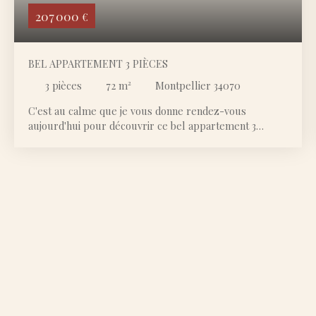
207 000
€
BEL APPARTEMENT 3 PIÈCES
3
pièces
72
m²
Montpellier 34070
C'est au calme que je vous donne rendez-vous
aujourd'hui pour découvrir ce bel appartement 3
pièces. Nous nous trouvons dans le secteur de la
Chamberte où se situe cette résidence bien entretenue.
Entourée de verdure et de maisons individuelles, son
environnement est très paisible et agréable. Vous
trouverez le premier arrêt de tramway de la ligne 3 à 9
minutes à pied ou alors également la ligne 5 à 12
minutes. Situé au rez de chaussée surélevé, cet
appartement est constitué d'une belle pièce de vie avec
sa cuisine ouverte qui s'ouvre sur une petite terrasse
agréable. Cette pièce principale est climatisée. Le bien
avait été entièrement rénové et bien pensé pour que
vous n'ayez rien à prévoir comme travaux. On s'y sent