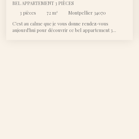
BEL APPARTEMENT 3 PIÈCES
3
pièces
72
m²
Montpellier 34070
C'est au calme que je vous donne rendez-vous
aujourd'hui pour découvrir ce bel appartement 3
pièces. Nous nous trouvons dans le secteur de la
Chamberte où se situe cette résidence bien entretenue.
Entourée de verdure et de maisons individuelles, son
environnement est très paisible et agréable. Vous
trouverez le premier arrêt de tramway de la ligne 3 à 9
minutes à pied ou alors également la ligne 5 à 12
minutes. Situé au rez de chaussée surélevé, cet
appartement est constitué d'une belle pièce de vie avec
sa cuisine ouverte qui s'ouvre sur une petite terrasse
agréable. Cette pièce principale est climatisée. Le bien
avait été entièrement rénové et bien pensé pour que
vous n'ayez rien à prévoir comme travaux. On s'y sent
très bien. L'accès se fait par le rez-de-chaussée mais
côté terrasse, l'appartement n'est pas du tout
accessible et ne présente donc pas les désavantages de
ce niveau. Côté nuit, vous disposez de deux chambres