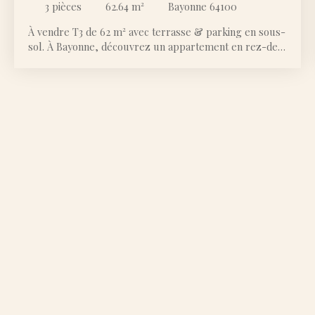
3
pièces
62.64
m²
Bayonne 64100
À vendre T3 de 62 m² avec terrasse & parking en sous-
sol. À Bayonne, découvrez un appartement en rez-de-
chaussée qui coche toutes les cases ! •Une pièce de vie
accueillante, ouverte sur une terrasse de 11 m² où
profiter des beaux jours devient un vrai plaisir. •Deux
chambres lumineuses, une salle de bain et des WC
séparés pour plus de confort. •Une résidence calme,
sécurisée, à deux pas des commerces, écoles et
transports, tout est à portée de main. Son agencement
optimisé et son accès direct à l'extérieur en font un
bien aussi pratique qu'agréable à vivre. Envie d'en
savoir plus ? N'hésitez pas à me contacter.