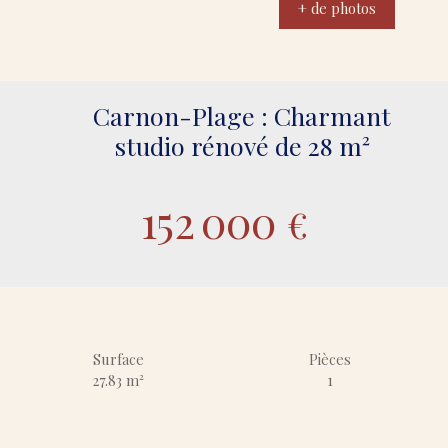
+ de photos
Carnon-Plage : Charmant
studio rénové de 28 m²
152 000
€
Surface
Pièces
27.83
m²
1