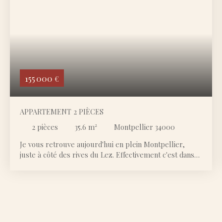
155 000
€
APPARTEMENT 2 PIÈCES
2
pièces
35.6
m²
Montpellier 34000
Je vous retrouve aujourd'hui en plein Montpellier,
juste à côté des rives du Lez. Effectivement c'est dans
ce secteur si recherché que se trouve cet appartement
2 pièces. Nous sommes à quelques mètres de l'arrêt
de tramway Moularès. La résidence a été construite en
2001 et est bien entretenue et dispose même d'un
gardien. A l'intérieur, vous trouverez une pièce de vie
agréable avec sa cuisine attenante. Cet espace