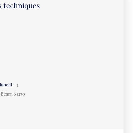
s techniques
timent
:
3
-Béarn 64270