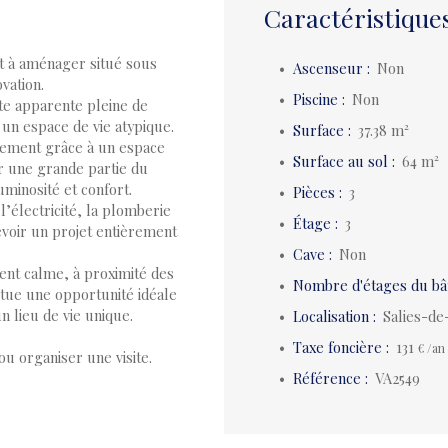
Caractéristique
t à aménager situé sous
Ascenseur
:
Non
vation.
Piscine
:
Non
te apparente pleine de
un espace de vie atypique.
Surface
:
37.38
m²
gement grâce à un espace
Surface au sol
:
64
m²
r une grande partie du
uminosité et confort.
Pièces
:
3
l’électricité, la plomberie
Étage
:
3
voir un projet entièrement
Cave
:
Non
ent calme, à proximité des
Nombre d'étages du bâ
tue une opportunité idéale
n lieu de vie unique.
Localisation
:
Salies-de
Taxe foncière
:
131
€ /an
u organiser une visite.
Référence
:
VA2549