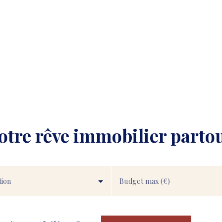
votre rêve immobilier parto
tion
Budget max (€)