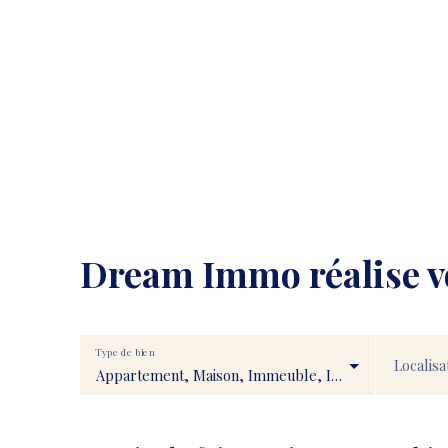
Dream Immo
réalise 
Type de bien
Localisa
Appartement, Maison, Immeuble, Immobilier Pro, Fonds de commerce, Transmission d'entreprise, Droit au bail, Stationnement, Terrain